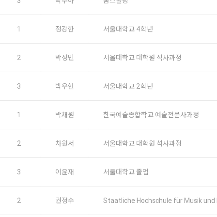
3
박주하
홈스쿨링
1
정강한
서울대학교 4학년
2
박성민
서울대학교 대학원 석사과정
3
박우현
서울대학교 2학년
1
박채원
한국예술종합학교 예술전문사과정
2
차원서
서울대학교 대학원 석사과정
3
이윤재
서울대학교 졸업
2
권정수
Staatliche Hochschule für Musik 