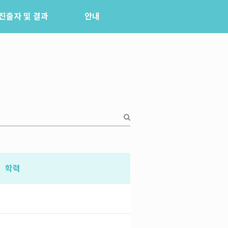
진출자 및 결과
안내
공지사항
자주묻는질문
입상자소식
사무국위치
학력