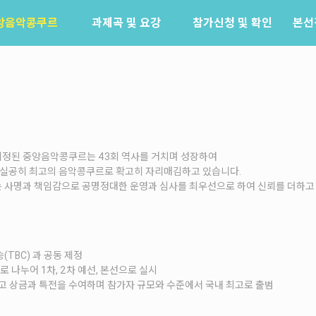
앙음악콩쿠르
과제곡 및 요강
참가신청 및 확인
본선
소개
참가신청
역사
참가신청확인
배출음악가
역대수상자
 제정된 중앙음악콩쿠르는 43회 역사를 거치며 성장하여
 명실공히 최고의 음악콩쿠르로 확고히 자리매김하고 있습니다.
 사명과 책임감으로 공명정대한 운영과 심사를 최우선으로 하여 신뢰를 더하고
TBC) 과 공동 제정
로 나누어 1차, 2차 예선, 본선으로 실시
최고 상금과 특전을 수여하며 참가자 규모와 수준에서 국내 최고로 출범