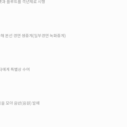
넷과 플루트를 격년제로 시행
통해 본선 경연 생중계(일부경연 녹화중계)
상자에게 특별상 수여
을 모아 음반(음원) 발매