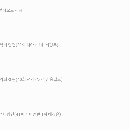
게 부상으로 제공
음악회 협연(39회 피아노 1위 최형록)
음악회 협연(40회 성악남자 1위 송일도)
악회 협연(41회 바이올린 1위 배창훈)