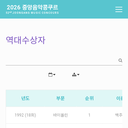
2026 중앙음악콩쿠르
nd
52
JOONGANG MUSIC CONCOURS
중앙음악콩쿠르
소개
역대수상자
역사
배출음악가
역대수상자
과제곡 및 요강
참가신청 및 확인
참가신청
년도
부문
순위
이름
참가신청확인
1992 (18회)
바이올린
1
백주영
본선진출자 및 결과