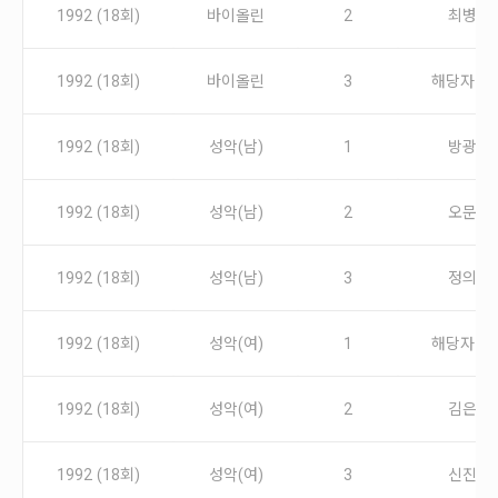
안내
1992 (18회)
바이올린
2
최병호
공지사항
자주묻는질문
1992 (18회)
바이올린
3
해당자 없
입상자소식
사무국위치
1992 (18회)
성악(남)
1
방광식
1992 (18회)
성악(남)
2
오문식
1992 (18회)
성악(남)
3
정의근
1992 (18회)
성악(여)
1
해당자 없
1992 (18회)
성악(여)
2
김은주
1992 (18회)
성악(여)
3
신진경