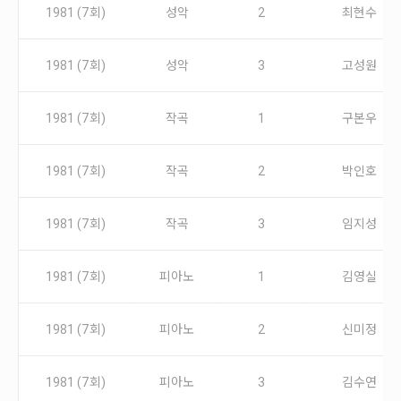
안내
1981 (7회)
성악
2
최현수
공지사항
자주묻는질문
1981 (7회)
성악
3
고성원
입상자소식
사무국위치
1981 (7회)
작곡
1
구본우
1981 (7회)
작곡
2
박인호
1981 (7회)
작곡
3
임지성
1981 (7회)
피아노
1
김영실
1981 (7회)
피아노
2
신미정
1981 (7회)
피아노
3
김수연