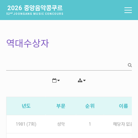
2026 중앙음악콩쿠르
nd
52
JOONGANG MUSIC CONCOURS
중앙음악콩쿠르
소개
역대수상자
역사
배출음악가
역대수상자
과제곡 및 요강
참가신청 및 확인
참가신청
년도
부문
순위
이름
참가신청확인
1981 (7회)
성악
1
해당자 없음
본선진출자 및 결과