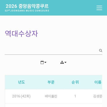
2026 중앙음악콩쿠르
nd
52
JOONGANG MUSIC CONCOURS
중앙음악콩쿠르
소개
역대수상자
역사
배출음악가
역대수상자
과제곡 및 요강
참가신청 및 확인
참가신청
년도
부문
순위
이름
참가신청확인
2016 (42회)
바이올린
1
김성문
본선진출자 및 결과