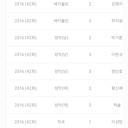
안내
2016 (42회)
바이올린
2
김영지
공지사항
자주묻는질문
2016 (42회)
바이올린
3
최지원
입상자소식
사무국위치
2016 (42회)
성악(남)
2
박기훈
2016 (42회)
성악(남)
3
이현규
2016 (42회)
성악(남)
3
정인호
2016 (42회)
성악(여)
2
황신애
2016 (42회)
성악(여)
3
허솔
2016 (42회)
작곡
1
이성현