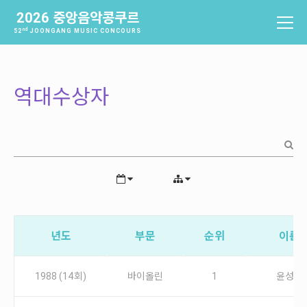
2026 중앙음악콩쿠르
nd
52
JOONGANG MUSIC CONCOURS
중앙음악콩쿠르
소개
역대수상자
역사
배출음악가
역대수상자
과제곡 및 요강
참가신청 및 확인
참가신청
년도
부문
순위
이름
참가신청확인
1988 (14회)
바이올린
1
윤성원
본선진출자 및 결과