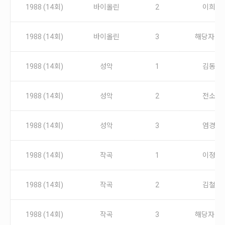
안내
1988 (14회)
바이올린
2
이희연
공지사항
자주묻는질문
1988 (14회)
바이올린
3
해당자 없
입상자소식
사무국위치
1988 (14회)
성악
1
김동규
1988 (14회)
성악
2
전소은
1988 (14회)
성악
3
염경묵
1988 (14회)
작곡
1
이정화
1988 (14회)
작곡
2
김철화
1988 (14회)
작곡
3
해당자 없