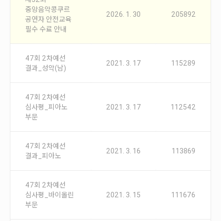
안내
중앙음악콩쿠르
2026. 1. 30
205892
공연자 안전교육
공지사항
필수 수료 안내
자주묻는질문
입상자소식
47회 2차예선
사무국위치
2021. 3. 17
115289
결과_성악(남)
47회 2차예선
심사평_피아노
2021. 3. 17
112542
부문
47회 2차예선
2021. 3. 16
113869
결과_피아노
47회 2차예선
심사평_바이올린
2021. 3. 15
111676
부문