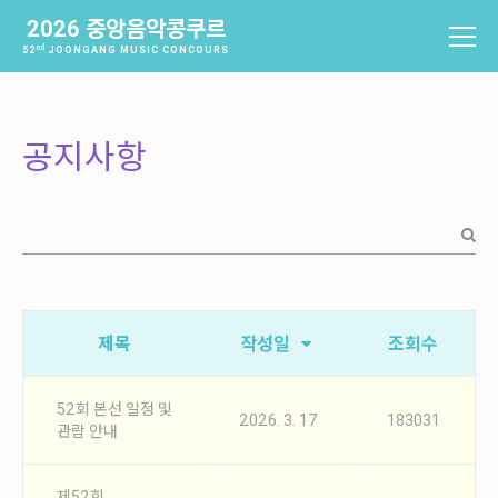
2026 중앙음악콩쿠르
nd
52
JOONGANG MUSIC CONCOURS
중앙음악콩쿠르
소개
공지사항
역사
배출음악가
역대수상자
과제곡 및 요강
참가신청 및 확인
제목
작성일
조회수
참가신청
참가신청확인
52회 본선 일정 및
2026. 3. 17
183031
관람 안내
본선진출자 및 결과
제52회