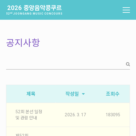
2026 중앙음악콩쿠르
nd
52
JOONGANG MUSIC CONCOURS
중앙음악콩쿠르
소개
공지사항
역사
배출음악가
역대수상자
과제곡 및 요강
참가신청 및 확인
제목
작성일
조회수
참가신청
참가신청확인
52회 본선 일정
2026. 3. 17
183095
및 관람 안내
본선진출자 및 결과
제52회