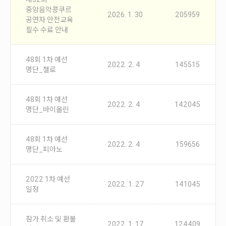
안내
중앙음악콩쿠르
2026. 1. 30
205959
공연자 안전교육
공지사항
필수 수료 안내
자주묻는질문
입상자소식
48회 1차 예선
사무국위치
2022. 2. 4
145515
명단_첼로
48회 1차 예선
2022. 2. 4
142045
명단_바이올린
48회 1차 예선
2022. 2. 4
159656
명단_피아노
2022 1차 예선
2022. 1. 27
141045
일정
참가 취소 및 환불
2022. 1. 17
124409