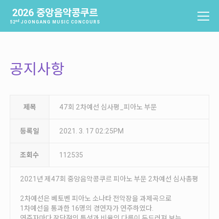
2026 중앙음악콩쿠르
nd
52
JOONGANG MUSIC CONCOURS
중앙음악콩쿠르
소개
공지사항
역사
배출음악가
역대수상자
제목
47회 2차예선 심사평_피아노 부문
과제곡 및 요강
등록일
2021. 3. 17 02:25PM
참가신청 및 확인
조회수
112535
참가신청
참가신청확인
2021년 제47회 중앙음악콩쿠르 피아노 부문 2차예선 심사총평
2차예선은 베토벤 피아노 소나타 전악장을 과제곡으로
본선진출자 및 결과
1차예선을 통과한 16명의 경연자가 연주하였다.
연주자마다 장단점의 특성과 비율의 다름이 두드러져 보는