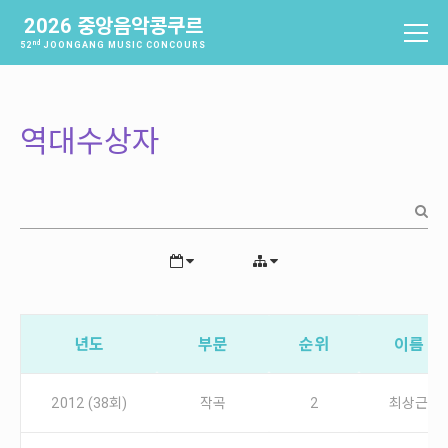
2026 중앙음악콩쿠르
nd
52
JOONGANG MUSIC CONCOURS
중앙음악콩쿠르
소개
역대수상자
역사
배출음악가
역대수상자
과제곡 및 요강
참가신청 및 확인
참가신청
년도
부문
순위
이름
참가신청확인
2012 (38회)
작곡
2
최상근
본선진출자 및 결과