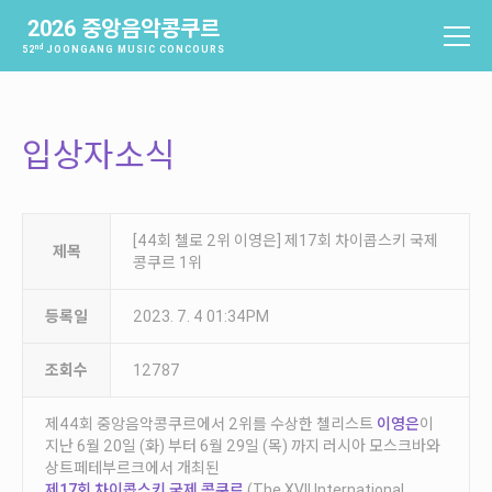
2026 중앙음악콩쿠르
nd
52
JOONGANG MUSIC CONCOURS
중앙음악콩쿠르
소개
입상자소식
역사
배출음악가
역대수상자
[44회 첼로 2위 이영은] 제17회 차이콥스키 국제
제목
콩쿠르 1위
과제곡 및 요강
등록일
2023. 7. 4 01:34PM
참가신청 및 확인
참가신청
조회수
12787
참가신청확인
제44회 중앙음악콩쿠르에서 2위를 수상한 첼리스트
이영은
이
지난 6월 20일 (화) 부터 6월 29일 (목) 까지 러시아 모스크바와
본선진출자 및 결과
상트페테부르크에서 개최된
제17회 차이콥스키 국제 콩쿠르
(The XVII International