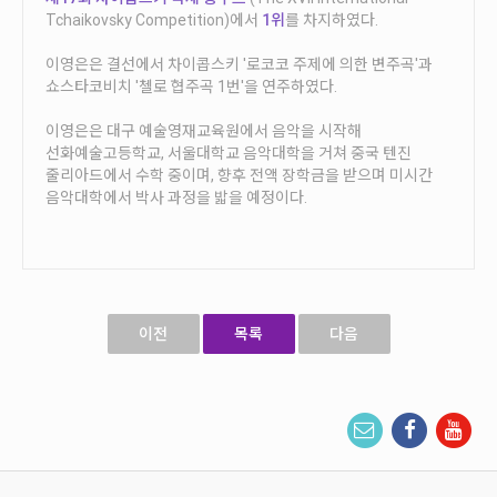
안내
Tchaikovsky Competition)에서
1위
를 차지하였다.
공지사항
이영은은 결선에서 차이콥스키 '로코코 주제에 의한 변주곡'과
자주묻는질문
쇼스타코비치 '첼로 협주곡 1번'을 연주하였다.
입상자소식
이영은은 대구 예술영재교육원에서 음악을 시작해
사무국위치
선화예술고등학교, 서울대학교 음악대학을 거쳐 중국 텐진
줄리아드에서 수학 중이며, 향후 전액 장학금을 받으며 미시간
음악대학에서 박사 과정을 밟을 예정이다.
이전
목록
다음