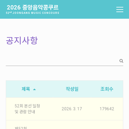
2026 중앙음악콩쿠르
nd
52
JOONGANG MUSIC CONCOURS
중앙음악콩쿠르
소개
공지사항
역사
배출음악가
역대수상자
과제곡 및 요강
참가신청 및 확인
제목
작성일
조회수
참가신청
참가신청확인
52회 본선 일정
2026. 3. 17
179642
및 관람 안내
본선진출자 및 결과
제52회