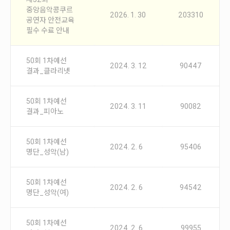
안내
중앙음악콩쿠르
2026. 1. 30
203310
공연자 안전교육
공지사항
필수 수료 안내
자주묻는질문
입상자소식
50회 1차예선
사무국위치
2024. 3. 12
90447
결과_클라리넷
50회 1차예선
2024. 3. 11
90082
결과_피아노
50회 1차예선
2024. 2. 6
95406
명단_성악(남)
50회 1차예선
2024. 2. 6
94542
명단_성악(여)
50회 1차예선
2024. 2. 6
99955