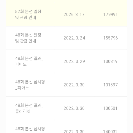
안내
52회 본선 일정
공지사항
2026. 3. 17
179991
및 관람 안내
자주묻는질문
입상자소식
48회 본선 일정
사무국위치
2022. 3. 24
155796
및 관람 안내
48회 본선 결과_
2022. 3. 29
130819
피아노
48회 본선 심사평
2022. 3. 30
131597
_피아노
48회 본선 결과_
2022. 3. 30
130501
클라리넷
48회 본선 심사평
2022. 3. 30
140032