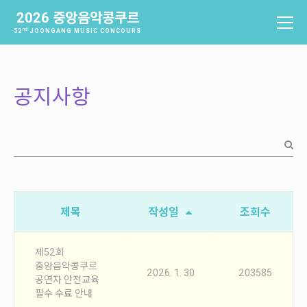
2026 중앙음악콩쿠르
nd
52
JOONGANG MUSIC CONCOURS
중앙음악콩쿠르
소개
공지사항
역사
배출음악가
역대수상자
과제곡 및 요강
참가신청 및 확인
제목
작성일
조회수
참가신청
참가신청확인
제52회
중앙음악콩쿠르
2026. 1. 30
203585
공연자 안전교육
본선진출자 및 결과
필수 수료 안내