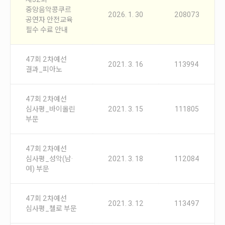
안내
중앙음악콩쿠르
2026. 1. 30
208073
공연자 안전교육
공지사항
필수 수료 안내
자주묻는질문
입상자소식
47회 2차예선
사무국위치
2021. 3. 16
113994
결과_피아노
47회 2차예선
심사평_바이올린
2021. 3. 15
111805
부문
47회 2차예선
심사평_성악(남·
2021. 3. 18
112084
여) 부문
47회 2차예선
2021. 3. 12
113497
심사평_첼로 부문