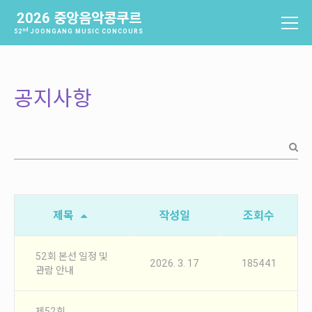
2026 중앙음악콩쿠르
nd
52
JOONGANG MUSIC CONCOURS
중앙음악콩쿠르
소개
공지사항
역사
배출음악가
역대수상자
과제곡 및 요강
참가신청 및 확인
제목
작성일
조회수
참가신청
참가신청확인
52회 본선 일정 및
2026. 3. 17
185441
관람 안내
본선진출자 및 결과
제52회