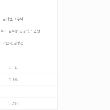
김대현, 조수아
김수미, 김수광, 권영석, 박건원
이윤지, 김명진
조이한
박대호
김경령