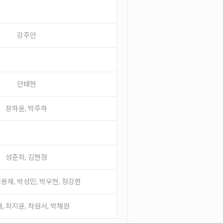
강주안
안태현
장하윤, 박주하
성준희, 김현정
정용제, 박성민, 박우현, 정강한
, 최지윤, 차원서, 박채원