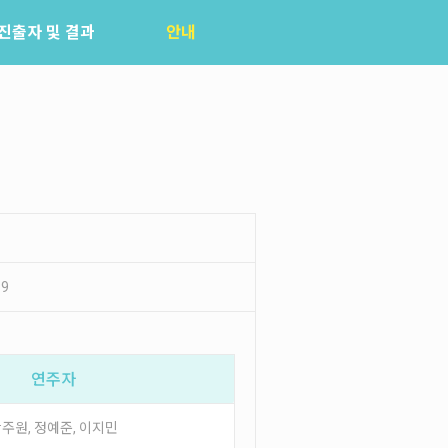
진출자 및 결과
안내
공지사항
자주묻는질문
입상자소식
사무국위치
49
연주자
주원, 정예준, 이지민