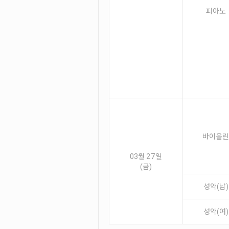
피아노
바이올린
03월 27일
(금)
성악(남)
성악(여)