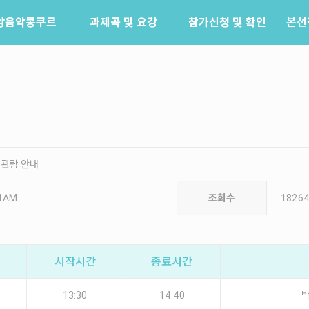
앙음악콩쿠르
과제곡 및 요강
참가신청 및 확인
본선
소개
참가신청
역사
참가신청확인
배출음악가
역대수상자
 관람 안내
21AM
조회수
1826
시작시간
종료시간
13:30
14:40
박