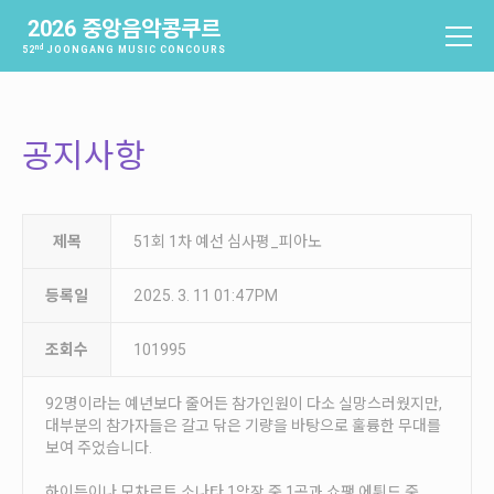
2026 중앙음악콩쿠르
nd
52
JOONGANG MUSIC CONCOURS
중앙음악콩쿠르
소개
공지사항
역사
배출음악가
역대수상자
제목
51회 1차 예선 심사평_피아노
과제곡 및 요강
등록일
2025. 3. 11 01:47PM
참가신청 및 확인
조회수
101995
참가신청
참가신청확인
92명이라는 예년보다 줄어든 참가인원이 다소 실망스러웠지만,
대부분의 참가자들은 갈고 닦은 기량을 바탕으로 훌륭한 무대를
보여 주었습니다.
본선진출자 및 결과
하이든이나 모차르트 소나타 1악장 중 1곡과 쇼팽 에튀드 중