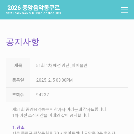
2026 중앙음악콩쿠르
nd
52
JOONGANG MUSIC CONCOURS
중앙음악콩쿠르
소개
공지사항
역사
배출음악가
역대수상자
제목
51회 1차 예선 명단_바이올린
과제곡 및 요강
등록일
2025. 2. 5 03:00PM
참가신청 및 확인
조회수
94237
참가신청
참가신청확인
제51회 중앙음악콩쿠르 참가자 여러분께 감사드립니다.
1차 예선 소집시간을 아래와 같이 공지합니다.
본선진출자 및 결과
1. 장소
서울 종로구 평창문화로 70 서울아트센터 도암홀 3층 출연자