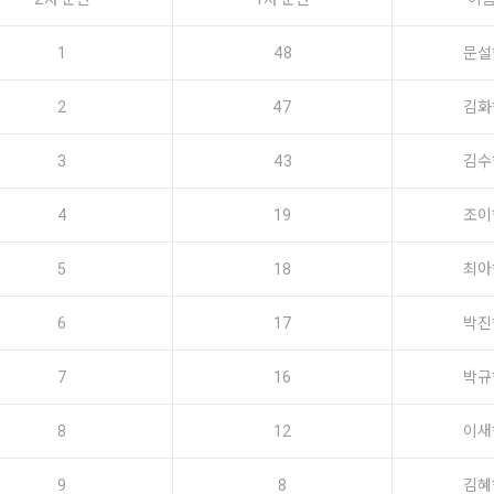
1
48
문설
2
47
김화
3
43
김수
4
19
조이
5
18
최아
6
17
박진
7
16
박규
8
12
이새
9
8
김혜