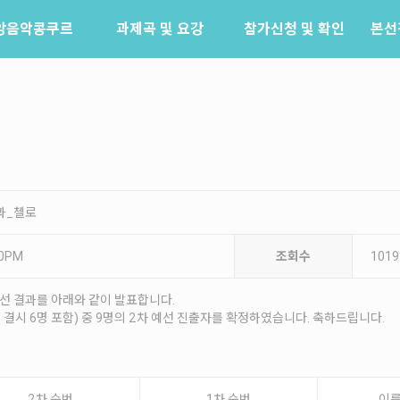
앙음악콩쿠르
과제곡 및 요강
참가신청 및 확인
본선
소개
참가신청
역사
참가신청확인
배출음악가
역대수상자
결과_첼로
10PM
조회수
1019
예선 결과를 아래와 같이 발표합니다.
/ 결시 6명 포함) 중 9명의 2차 예선 진출자를 확정하였습니다. 축하드립니다.
2차 순번
1차 순번
이