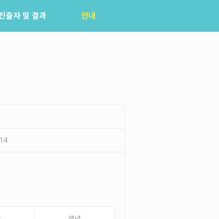
진출자 및 결과
안내
공지사항
자주묻는질문
입상자소식
사무국위치
14
름
생년