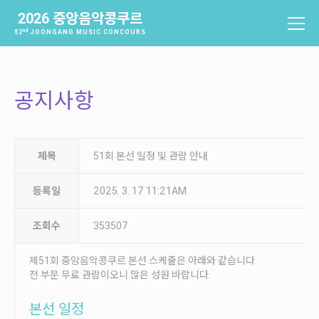
2026 중앙음악콩쿠르
nd
52
JOONGANG MUSIC CONCOURS
중앙음악콩쿠르
소개
공지사항
역사
배출음악가
역대수상자
제목
51회 본선 일정 및 관람 안내
과제곡 및 요강
등록일
2025. 3. 17 11:21AM
참가신청 및 확인
조회수
353507
참가신청
참가신청확인
제51회 중앙음악콩쿠르 본선 스케줄은 아래와 같습니다.
전 부문 무료 관람이오니 많은 성원 바랍니다.
본선진출자 및 결과
본선 일정