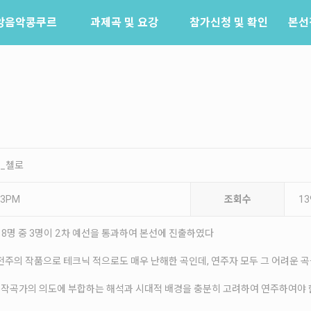
앙음악콩쿠르
과제곡 및 요강
참가신청 및 확인
본선
소개
참가신청
역사
참가신청확인
배출음악가
역대수상자
평_첼로
:33PM
조회수
13
8명 중 3명이 2차 예선을 통과하여 본선에 진출하였다
는 초기 고전주의 작품으로 테크닉 적으로도 매우 난해한 곡인데, 연주자 모두 그 어려운
 작곡가의 의도에 부합하는 해석과 시대적 배경을 충분히 고려하여 연주하여야 