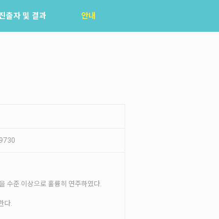
진출자 및 결과
안내
공지사항
자주묻는질문
입상자소식
사무국위치
9730
 곡을 수준 이상으로 훌륭히 연주하였다.
한다.