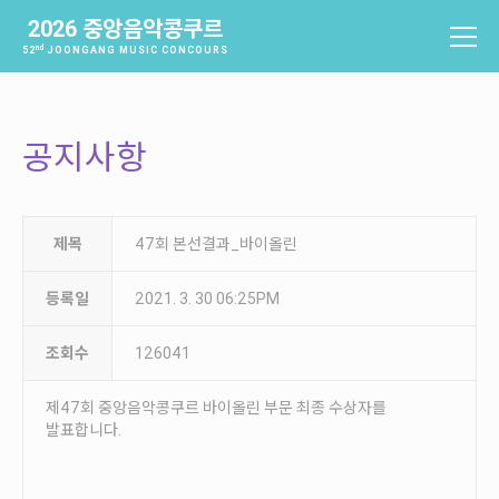
2026 중앙음악콩쿠르
nd
52
JOONGANG MUSIC CONCOURS
중앙음악콩쿠르
소개
공지사항
역사
배출음악가
역대수상자
제목
47회 본선결과_바이올린
과제곡 및 요강
등록일
2021. 3. 30 06:25PM
참가신청 및 확인
조회수
126041
참가신청
참가신청확인
제47회 중앙음악콩쿠르 바이올린 부문 최종 수상자를
발표합니다.
본선진출자 및 결과