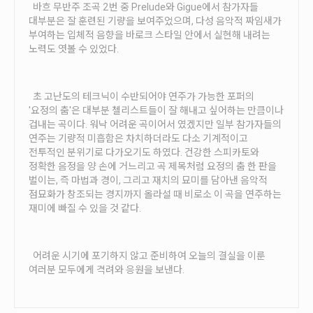
바흐 무반주 조곡 2번 중 Prelude와 Gigue에서 참가자들
안내
대부분은 잘 훈련된 기량을 보여주었으며, 다성 음악적 짜임새가
공지사항
부여하는 입체적 음향을 바로크 스타일 안에서 실현해 내려는
노력도 엿볼 수 있었다.
자주묻는질문
입상자소식
사무국위치
초 고난도의 테크닉이 수반되어야 연주가 가능한 포퍼의
'요정의 춤'은 대부분 첼리스트들이 잘 해내고 싶어하는 만큼이나
겁내는 곡이다. 워낙 어려운 곡이어서 였겠지만 일부 참가자들의
연주는 기량적 미흡함은 차치하더라도 다소 기계적이고
전투적인 분위기로 다가오기도 하였다. 건강한 스피카토와
정확한 음정을 양 손에 거느리고 곡 제목처럼 요정의 춤 한 판을
벌이는, 즉 마법과 경이, 그리고 재치의 묘미를 담아낸 음악적
점묘화가 창조되는 경지까지 올라설 때 비로소 이 곡을 연주하는
재미에 빠질 수 있을 것 같다.
어려운 시기에 포기하지 않고 준비하여 오늘의 결실을 이룬
여러분 모두에게 격려와 응원을 보낸다.