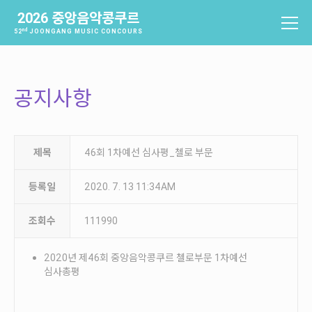
2026 중앙음악콩쿠르
nd
52
JOONGANG MUSIC CONCOURS
중앙음악콩쿠르
소개
공지사항
역사
배출음악가
역대수상자
제목
46회 1차예선 심사평_첼로 부문
과제곡 및 요강
등록일
2020. 7. 13 11:34AM
참가신청 및 확인
조회수
111990
참가신청
참가신청확인
2020년 제46회 중앙음악콩쿠르 첼로부문 1차예선
심사총평
본선진출자 및 결과