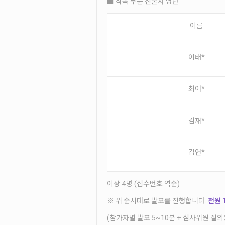
■ 작곡 부문 진출자 명단
이름
이태*
최여*
김재*
김연*
이상 4명 (접수번호 역순)
※ 위 순서대로 발표를 진행합니다.
전원 
(참가자별 발표 5~10분 + 심사위원 질의응