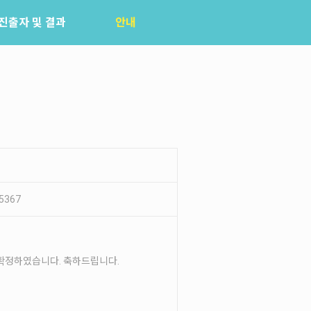
진출자 및 결과
안내
공지사항
자주묻는질문
입상자소식
사무국위치
5367
를 확정하였습니다. 축하드립니다.