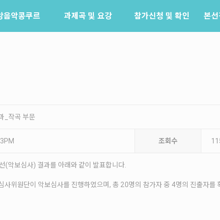
앙음악콩쿠르
과제곡 및 요강
참가신청 및 확인
본선
소개
참가신청
역사
참가신청확인
배출음악가
역대수상자
결과_작곡 부문
:03PM
조회수
11
선(악보심사) 결과를 아래와 같이 발표합니다.
성된 심사위원단이 악보심사를 진행하였으며, 총 20명의 참가자 중 4명의 진출자