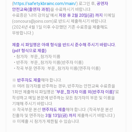
안내
(
https://safety.kbrainc.com/main/
) 로그인 후,
공연자
안전교육(출연자 과정)
을 수료하시기 바랍니다.
공지사항
수료증은 '나의 강의실'에서
저장 후 2월 20일(금) 까지
이메일
(concours@joins.com)로 반드시 제출하시기 바랍니다.
자주묻는질문
(2024년 4월 1일 이후 수강했던 기존 수료증을 제출해도
입상자소식
무방합니다.)
사무국위치
제출 시 파일명은 아래 형식을 반드시 준수해 주시기 바랍니다.
(pdf 형식으로 제출)
• 참가자 : 부문_참가자 이름
• 반주자 : 부문_참가자 이름(반주자 이름)
• 작곡 부문 연주자 : 부문_참가자 이름(연주자 이름)
※
반주자도 제출
해야 합니다.
※ 여러 참가자를 반주하는 경우, 반주자는 안전교육 수료증을
1회만 제출하되 파일명은
‘부문_참가자 이름 외(반주자 이름)’
로
작성하고 메일 본문에 반주하는 모든 참가자의 부문 및 이름을
기재해 주시기 바랍니다.
※ 작곡부문 본선
연주자도 제출
해야 합니다. (작곡부문 본선
진출자 및 연주자는
3월 13일(금) 까지
제출하시기 바랍니다.)
※ 미제출 시 참가가 제한될 수 있습니다.