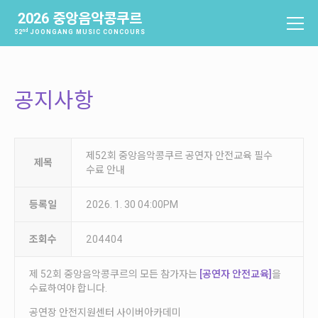
2026 중앙음악콩쿠르
nd
52
JOONGANG MUSIC CONCOURS
중앙음악콩쿠르
소개
공지사항
역사
배출음악가
역대수상자
제52회 중앙음악콩쿠르 공연자 안전교육 필수
제목
수료 안내
과제곡 및 요강
등록일
2026. 1. 30 04:00PM
참가신청 및 확인
참가신청
조회수
204404
참가신청확인
제 52회 중앙음악콩쿠르의 모든 참가자는
[공연자 안전교육]
을
수료하여야 합니다.
본선진출자 및 결과
공연장 안전지원센터 사이버아카데미