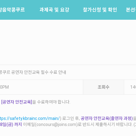
앙음악콩쿠르
과제곡 및 요강
참가신청 및 확인
본선
소개
참가신청
역사
참가신청확인
배출음악가
역대수상자
콩쿠르 공연자 안전교육 필수 수료 안내
:00PM
조회수
14
는
[공연자 안전교육]
을 수료하여야 합니다.
tps://safety.kbrainc.com/main/
) 로그인 후,
공연자 안전교육(출연자 과정)
28일(금) 까지
이메일(concours@joins.com)로 반드시 제출하시기 바랍니다. 