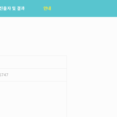
진출자 및 결과
안내
공지사항
자주묻는질문
입상자소식
사무국위치
5747