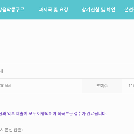
앙음악콩쿠르
과제곡 및 요강
참가신청 및 확인
본선
소개
참가신청
역사
참가신청확인
배출음악가
역대수상자
안내
1:00AM
조회수
11
금과 악보 제출이 모두 이행되어야
작곡부문 접수가 완료됩니다.
 시 본선 진출)