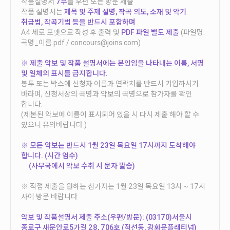
작품설명서
7부
를 우편 또는 방문 제출
작품 설명서는
제목 및 주제 설명, 작곡 의도, 소재 및 악기
취급법, 작곡기법 등을 반드시 포함하며
A4 세로 포맷으로 작성 후 출력 및
PDF 파일 별도 제출
(파일명:
곡명_이름.pdf / concours@joins.com)
※ 제출 악보 및 작품 설명서에는 본인임을 나타내는 이름, 서명
및 일체의 표시를 금지합니다.
봉투 또는 박스에 신청자 이름과 연락처를 반드시 기입하시기
바라며, 신청서상의 곡명과 악보의 곡명으로 참가자를 확인
합니다.
(제본된 악보에 이름이 표시되어 있을 시 다시 제출 해야 할 수
있으니 유의바랍니다.)
※ 모든 악보는 반드시 1월 23일 목요일 17시까지 도착해야
합니다. (시간 엄수)
(사무국에서 악보 수취 시 문자 발송)
※ 직접 제출을 원하는 참가자는 1월 23일 목요일 13시 ~ 17시
사이 방문 바랍니다.
악보 및 작품설명서 제출 주소(우편/방문): (03170)서울시
종로구 새문안로5가길 28, 706호 (적선동, 광화문플래티넘)