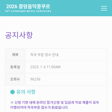
2026 중앙음악콩쿠르
nd
52
JOONGANG MUSIC CONCOURS
중앙음악콩쿠르
소개
공지사항
역사
배출음악가
역대수상자
제목
작곡 부문 접수 안내
과제곡 및 요강
등록일
2025. 1. 6 11:00AM
참가신청 및 확인
조회수
96256
참가신청
참가신청확인
유의 사항
본선진출자 및 결과
※ 신청 기한 내에 온라인 참가신청 및
입금과 악보 제출이 모두
이행되어야
작곡부문 접수가 완료됩니다.